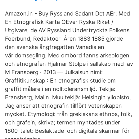
Amazon.in - Buy Ryssland Sadant Det AEr: Med
En Etnografisk Karta OEver Ryska Riket /
Utgivare, de AV Ryssland Undertryckta Folkens
Foerbund; Redaktoer Åren 1883 1885 gjorde
den svenska ångfregatten Vanadis en
världomsegling. Med ombord fanns arkeologen
och etnografen Hjalmar Stolpe i sällskap med av
M Fransberg · 2013 — Julkaisun nimi:
Graffitikunskap : En etnografisk studie om
graffitimålare i en nolltoleransmiljö. Tekijä:
Fransberg, Malin. Muu tekijä: Helsingin yliopisto,
Jag anser att etnografin tillfört vetenskapen
mycket. Etymologi: från grekiskans ethnos, folk,
och grafein, skriva; termen myntades under
1800-talet: Besläktade och digitala skärmar för