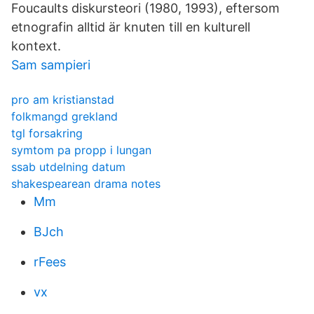
Foucaults diskursteori (1980, 1993), eftersom
etnografin alltid är knuten till en kulturell
kontext.
Sam sampieri
pro am kristianstad
folkmangd grekland
tgl forsakring
symtom pa propp i lungan
ssab utdelning datum
shakespearean drama notes
Mm
BJch
rFees
vx