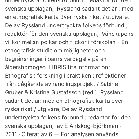
undertryckta folkens förbund ; redaktör för den
svenska upplagan, Ryssland sadant det är : med
en etnografisk karta över ryska riket / utgivare,
De av Ryssland undertryckta folkens förbund ;
redaktör för den svenska upplagan, Vänskapens
villkor mellan pojkar och flickor i förskolan - En
etnografisk studie om möjligheter och
begränsningar i barns vardagsliv på en
åldershomogen LIBRIS titelinformation:
Etnografisk forskning i praktiken : reflektioner
från pågående avhandlingsprojekt / Sabine
Gruber & Kristina Gustafsson (red.). Ryssland
sadant det ar: med en etnografisk karta over
ryska riket / utgivare, De av Ryssland
undertryckta folkens forbund ; redaktor for den
svenska upplagan, av E Ahlskog-Björkman ·
2011 · Citerat av 6 — För analysen används