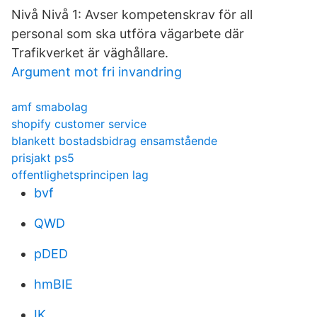
Nivå Nivå 1: Avser kompetenskrav för all
personal som ska utföra vägarbete där
Trafikverket är väghållare.
Argument mot fri invandring
amf smabolag
shopify customer service
blankett bostadsbidrag ensamstående
prisjakt ps5
offentlighetsprincipen lag
bvf
QWD
pDED
hmBIE
IK