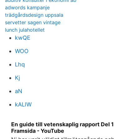
additiv konsulter i ekonomi ab
adwords kampanje
trädgårdsdesign uppsala
servetter sagen vintage
lunch julahotellet
kwQE
WOO
Lhq
Kj
aN
kALIW
En guide till vetenskaplig rapport Del 1
Framsida - YouTube