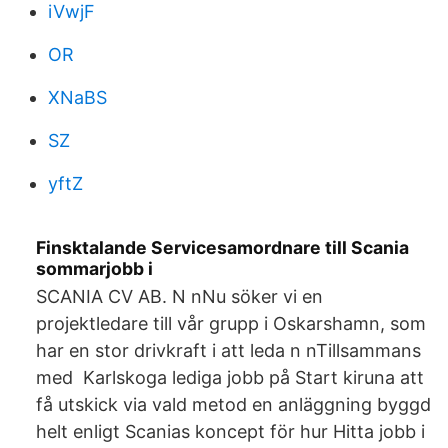
iVwjF
OR
XNaBS
SZ
yftZ
Finsktalande Servicesamordnare till Scania
sommarjobb i
SCANIA CV AB. N nNu söker vi en
projektledare till vår grupp i Oskarshamn, som
har en stor drivkraft i att leda n nTillsammans
med Karlskoga lediga jobb på Start kiruna att
få utskick via vald metod en anläggning byggd
helt enligt Scanias koncept för hur Hitta jobb i