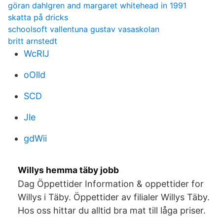
göran dahlgren and margaret whitehead in 1991
skatta på dricks
schoolsoft vallentuna gustav vasaskolan
britt arnstedt
WcRlJ
oOlld
SCD
Jle
gdWii
Willys hemma täby jobb
Dag Öppettider Information & oppettider for
Willys i Täby. Öppettider av filialer Willys Täby.
Hos oss hittar du alltid bra mat till låga priser.