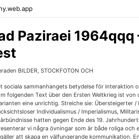
ny.web.app
d Paziraei 1964qqq –
est
eraden BILDER, STOCKFOTON OCH
 sociala sammanhangets betydelse för interaktion 
m folgenden Text über den Ersten Weltkrieg ist von 
ianten eine unrichtig. Streiche sie: Übersteigerter /
cksichtsloser Individualismus / Imperialismus, Milita
itärbündnisse hatten gegen Ende des 19. Jahrhunder
esenterar vi några övningar som är både roliga och e
gäller att skapa en välfungerande kommunikation. En