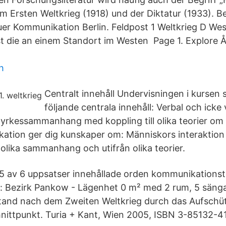
m Ersten Weltkrieg (1918) und der Diktatur (1933). Be
er Kommunikation Berlin. Feldpost 1 Weltkrieg D Wes
st die an einem Standort im Westen Page 1. Explore Ål
h
Centralt innehåll Undervisningen i kursen
följande centrala innehåll: Verbal och icke 
yrkessammanhang med koppling till olika teorier o
ation ger dig kunskaper om: Människors interaktion
olika sammanhang och utifrån olika teorier.
- 5 av 6 uppsatser innehållade orden kommunikationst
: Bezirk Pankow - Lägenhet 0 m² med 2 rum, 5 sänga
tand nach dem Zweiten Weltkrieg durch das Aufschüt
hnittpunkt. Turia + Kant, Wien 2005, ISBN 3-85132-41