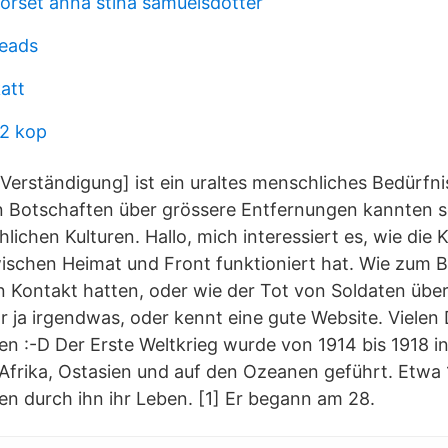
rset anna stina samuelsdotter
beads
katt
 2 kop
erständigung] ist ein uraltes menschliches Bedürfnis
n Botschaften über grössere Entfernungen kannten s
lichen Kulturen. Hallo, mich interessiert es, wie di
wischen Heimat und Front funktioniert hat. Wie zum B
en Kontakt hatten, oder wie der Tot von Soldaten über
ihr ja irgendwas, oder kennt eine gute Website. Viel
en :-D Der Erste Weltkrieg wurde von 1914 bis 1918 i
Afrika, Ostasien und auf den Ozeanen geführt. Etwa 
n durch ihn ihr Leben. [1] Er begann am 28.