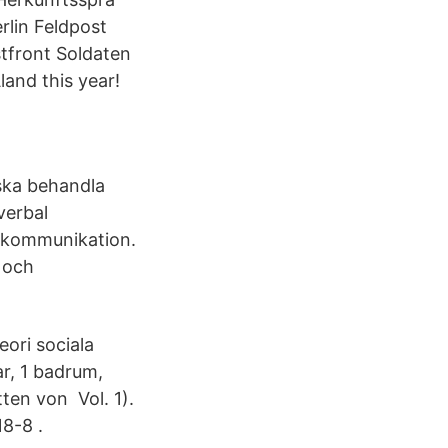
rlin Feldpost
tfront Soldaten
and this year!
 ska behandla
verbal
m kommunikation.
 och
eori sociala
r, 1 badrum,
ten von Vol. 1).
8-8 .