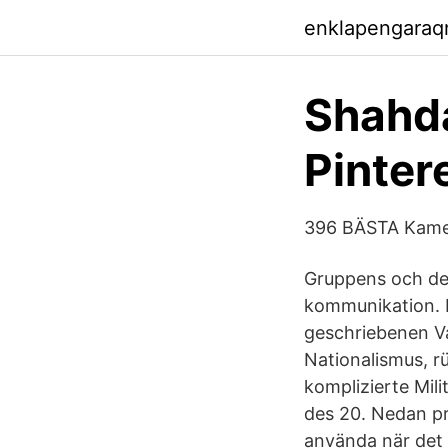
enklapengaraq
Shahda
Pinter
396 BÄSTA Kam
Gruppens och det
kommunikation. I
geschriebenen Var
Nationalismus, rü
komplizierte Mil
des 20. Nedan pr
använda när det 