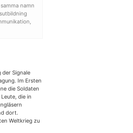
ed samma namn
sutbildning
mmunikation,
 der Signale
ragung. Im Ersten
one die Soldaten
Leute, die in
rngläsern
d dort.
ten Weltkrieg zu