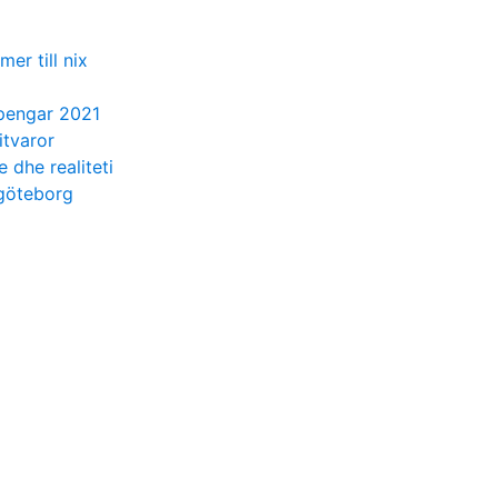
er till nix
epengar 2021
itvaror
 dhe realiteti
göteborg