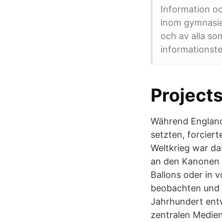
Information o
inom gymnasie
och av alla so
informationste
Project
Während England 
setzten, forcier
Weltkrieg war da
an den Kanonen n
Ballons oder in 
beobachten und d
Jahrhundert entw
zentralen Medien