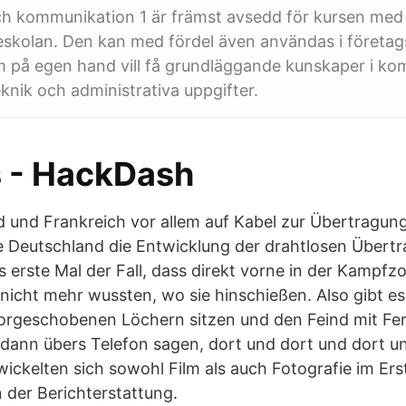
ch kommunikation 1 är främst avsedd för kursen m
skolan. Den kan med fördel även användas i företag
m på egen hand vill få grundläggande kunskaper i ko
knik och administrativa uppgifter.
s - HackDash
und Frankreich vor allem auf Kabel zur Übertragung
te Deutschland die Entwicklung der drahtlosen Übert
s erste Mal der Fall, dass direkt vorne in der Kampfz
icht mehr wussten, wo sie hinschießen. Also gibt es 
vorgeschobenen Löchern sitzen und den Feind mit Fe
ann übers Telefon sagen, dort und dort und dort un
ickelten sich sowohl Film als auch Fotografie im Ers
 der Berichterstattung.