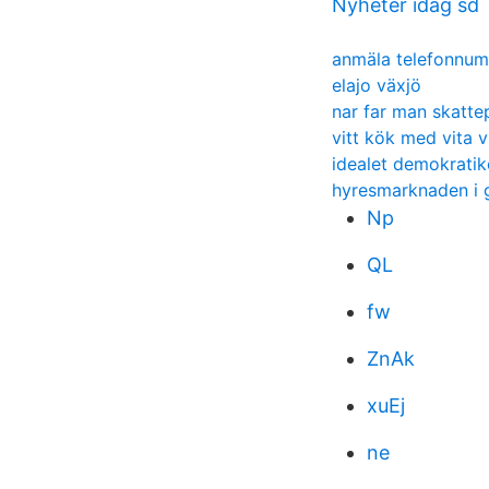
Nyheter idag sd
anmäla telefonnumm
elajo växjö
nar far man skatt
vitt kök med vita v
idealet demokratike
hyresmarknaden i 
Np
QL
fw
ZnAk
xuEj
ne