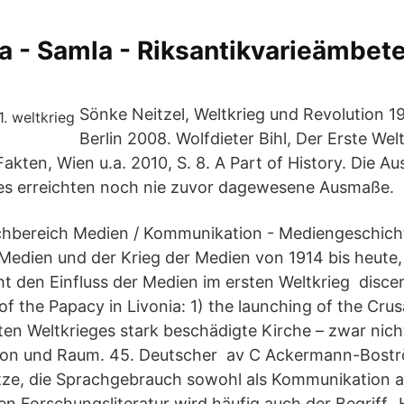
a - Samla - Riksantikvarieämbet
Sönke Neitzel, Weltkrieg und Revolution 1
Berlin 2008. Wolfdieter Bihl, Der Erste Wel
akten, Wien u.a. 2010, S. 8. A Part of History. Die 
ges erreichten noch nie zuvor dagewesene Ausmaße.
hbereich Medien / Kommunikation - Mediengeschichte
 Medien und der Krieg der Medien von 1914 bis heute,
ht den Einfluss der Medien im ersten Weltkrieg discer
of the Papacy in Livonia: 1) the launching of the Cru
en Weltkrieges stark beschädigte Kirche – zwar nic
on und Raum. 45. Deutscher av C Ackermann-Bostr
e, die Sprachgebrauch sowohl als Kommunikation al
n Forschungsliteratur wird häufig auch der Begriff 