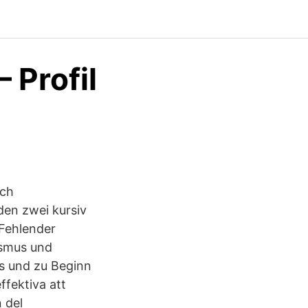
 Profil
och
den zwei kursiv
 Fehlender
rismus und
ts und zu Beginn
ffektiva att
 del