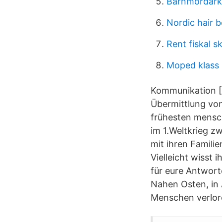
Barnmördarko
Nordic hair 
Rent fiskal s
Moped klass
Kommunikation [V
Übermittlung vo
frühesten mensch
im 1.Weltkrieg z
mit ihren Famili
Vielleicht wisst 
für eure Antwort
Nahen Osten, in 
Menschen verlore