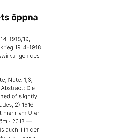
ets öppna
914-1918/19,
tkrieg 1914-1918.
Auswirkungen des
, Note: 1,3,
 Abstract: Die
ned of slightly
sades, 2) 1916
ht mehr am Ufer
öm · 2018 —
s auch 1 In der
„Herkunftsspra