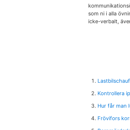
kommunikationsöv
som ni i alla övn
icke-verbalt, äv
Lastbilschauf
Kontrollera i
Hur får man 
Frövifors ko