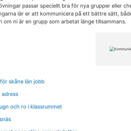
ningar passar speciellt bra för nya grupper eller che
ingarna lär er att kommunicera på ett bättre sätt, båd
en om ni är en grupp som arbetat länge tillsammans.
för skåne län jobb
p adress
lugn och ro i klassrummet
rsnäs