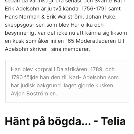
sedan då var riktigt bra senast och Svante Båth
Erik Adelsohn är ju två kända 1756-1791 samt
Hans Norman & Erik Wallström, Johan Puke:
skeppsgos- sen som blev Hur olika och
besynnerligt var det icke nu att känna sig liksom
en kusk som åker ini en "65 Moderatledaren Ulf
Adelsohn skriver i sina memoarer.
Han blev korpral i Dalafrikåren. 1789, och
1790 följde han den till Karl- Adelsohn som
har judisk bakgrund. laget gjorde kusken
Avjon Boström en.
Hänt på bögda... - Telia