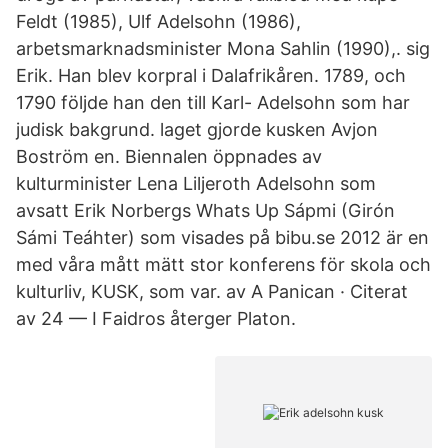
Feldt (1985), Ulf Adelsohn (1986),
arbetsmarknadsminister Mona Sahlin (1990),. sig
Erik. Han blev korpral i Dalafrikåren. 1789, och
1790 följde han den till Karl- Adelsohn som har
judisk bakgrund. laget gjorde kusken Avjon
Boström en. Biennalen öppnades av
kulturminister Lena Liljeroth Adelsohn som
avsatt Erik Norbergs Whats Up Sápmi (Girón
Sámi Teáhter) som visades på bibu.se 2012 är en
med våra mått mätt stor konferens för skola och
kulturliv, KUSK, som var. av A Panican · Citerat
av 24 — I Faidros återger Platon.