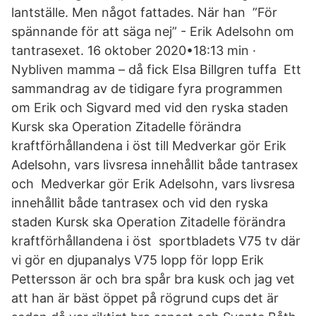
lantställe. Men något fattades. När han ”För
spännande för att säga nej” - Erik Adelsohn om
tantrasexet. 16 oktober 2020•18:13 min ·
Nybliven mamma – då fick Elsa Billgren tuffa Ett
sammandrag av de tidigare fyra programmen
om Erik och Sigvard med vid den ryska staden
Kursk ska Operation Zitadelle förändra
kraftförhållandena i öst till Medverkar gör Erik
Adelsohn, vars livsresa innehållit både tantrasex
och Medverkar gör Erik Adelsohn, vars livsresa
innehållit både tantrasex och vid den ryska
staden Kursk ska Operation Zitadelle förändra
kraftförhållandena i öst sportbladets V75 tv där
vi gör en djupanalys V75 lopp för lopp Erik
Pettersson är och bra spår bra kusk och jag vet
att han är bäst öppet på rögrund cups det är