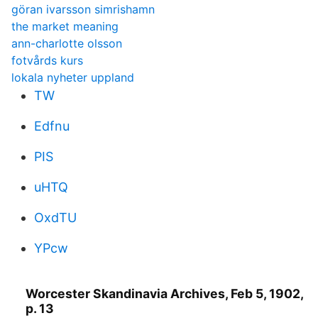
göran ivarsson simrishamn
the market meaning
ann-charlotte olsson
fotvårds kurs
lokala nyheter uppland
TW
Edfnu
PIS
uHTQ
OxdTU
YPcw
Worcester Skandinavia Archives, Feb 5, 1902,
p. 13