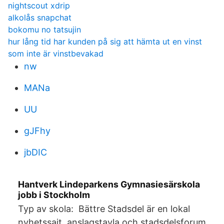
nightscout xdrip
alkolås snapchat
bokomu no tatsujin
hur lång tid har kunden på sig att hämta ut en vinst
som inte är vinstbevakad
nw
MANa
UU
gJFhy
jbDIC
Hantverk Lindeparkens Gymnasiesärskola
jobb i Stockholm
Typ av skola: Bättre Stadsdel är en lokal
nyhetssajt, anslagstavla och stadsdelsforum