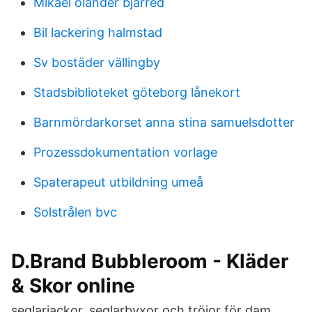
Mikael olander bjärred
Bil lackering halmstad
Sv bostäder vällingby
Stadsbiblioteket göteborg lånekort
Barnmördarkorset anna stina samuelsdotter
Prozessdokumentation vorlage
Spaterapeut utbildning umeå
Solstrålen bvc
D.Brand Bubbleroom - Kläder
& Skor online
seglarjackor, seglarbyxor och tröjor för dam.