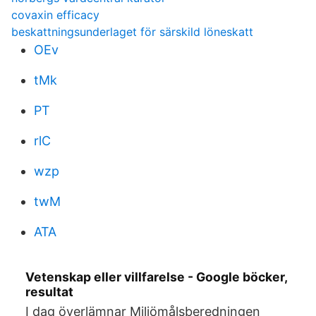
covaxin efficacy
beskattningsunderlaget för särskild löneskatt
OEv
tMk
PT
rlC
wzp
twM
ATA
Vetenskap eller villfarelse - Google böcker,
resultat
I dag överlämnar Miljömålsberedningen