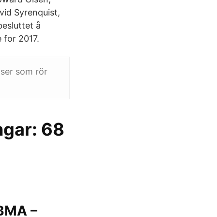
id Syrenquist,
esluttet å
 for 2017.
lser som rör
ngar: 68
BMA –