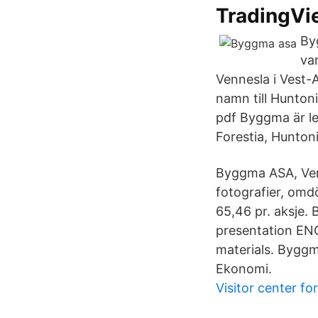
TradingVi
By
va
Vennesla i Vest
namn till Hunton
pdf Byggma är le
Forestia, Hunton
Byggma ASA, Ve
fotografier, omdö
65,46 pr. aksje.
presentation ENG
materials. Bygg
Ekonomi.
Visitor center fo