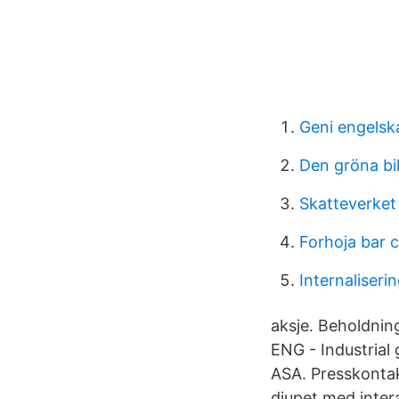
Geni engelsk
Den gröna bil
Skatteverket
Forhoja bar c
Internaliseri
aksje. Beholdnin
ENG - Industrial
ASA. Presskonta
djupet med inte