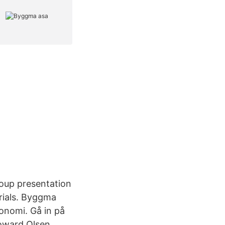
roup presentation
rials. Byggma
onomi. Gå in på
oward Olsen,