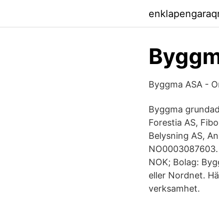
enklapengaraq
Byggm
Byggma ASA - 
Byggma grundade
Forestia AS, Fib
Belysning AS, A
NO0003087603. U
NOK; Bolag: Bygg
eller Nordnet. H
verksamhet.